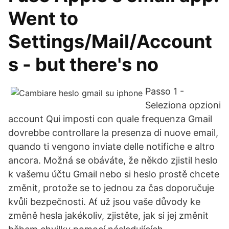
Went to
Settings/Mail/Account
s - but there's no
Passo 1 -
Seleziona opzioni
account Qui imposti con quale frequenza Gmail
dovrebbe controllare la presenza di nuove email,
quando ti vengono inviate delle notifiche e altro
ancora. Možná se obáváte, že někdo zjistil heslo
k vašemu účtu Gmail nebo si heslo prostě chcete
změnit, protože se to jednou za čas doporučuje
kvůli bezpečnosti. Ať už jsou vaše důvody ke
změně hesla jakékoliv, zjistěte, jak si jej změnit