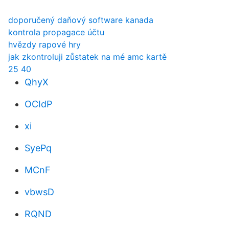
doporučený daňový software kanada
kontrola propagace účtu
hvězdy rapové hry
jak zkontroluji zůstatek na mé amc kartě
25 40
QhyX
OCIdP
xi
SyePq
MCnF
vbwsD
RQND