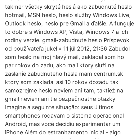
takmer všetky skryté heslá ako zabudnuté heslo
hotmail, MSN heslo, heslo služby Windows Live,
Outlook heslo, heslo pre Gmail a ďalšie. A funguje
to dobre s Windows XP, Vista, Windows 7 a ich
rodiny verzie. gmail-zabudnute heslo Príspevok
od používateľa jukel » 11 júl 2012, 21:36 Zabudol
som heslo na moj hlavý mail, zakladal som ho
par rokov do zadu, ako mail ktory služi na
zaslanie zabudnuteho hesla mam centrum.sk
ktory som zakladal asi 10 rokov dozadu tak
samozrejme heslo neviem ani tam, taktiež na
gmail neviem ani tie bezpečnostne otazky
Imagine a seguinte situação: seus últimos
smartphones rodavam o sistema operacional
Android, mas você decidiu experimentar um
iPhone.Além do estranhamento inicial - algo