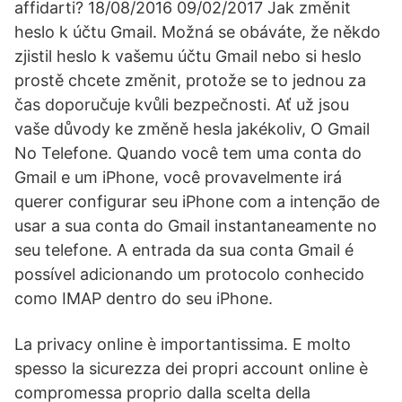
affidarti? 18/08/2016 09/02/2017 Jak změnit
heslo k účtu Gmail. Možná se obáváte, že někdo
zjistil heslo k vašemu účtu Gmail nebo si heslo
prostě chcete změnit, protože se to jednou za
čas doporučuje kvůli bezpečnosti. Ať už jsou
vaše důvody ke změně hesla jakékoliv, O Gmail
No Telefone. Quando você tem uma conta do
Gmail e um iPhone, você provavelmente irá
querer configurar seu iPhone com a intenção de
usar a sua conta do Gmail instantaneamente no
seu telefone. A entrada da sua conta Gmail é
possível adicionando um protocolo conhecido
como IMAP dentro do seu iPhone.
La privacy online è importantissima. E molto
spesso la sicurezza dei propri account online è
compromessa proprio dalla scelta della