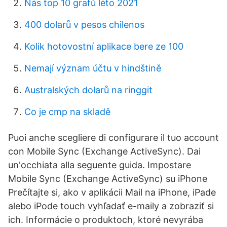
Nás top 10 grafů léto 2021
400 dolarů v pesos chilenos
Kolik hotovostní aplikace bere ze 100
Nemají význam účtu v hindštině
Australských dolarů na ringgit
Co je cmp na skladě
Puoi anche scegliere di configurare il tuo account
con Mobile Sync (Exchange ActiveSync). Dai
un'occhiata alla seguente guida. Impostare
Mobile Sync (Exchange ActiveSync) su iPhone
Prečítajte si, ako v aplikácii Mail na iPhone, iPade
alebo iPode touch vyhľadať e-maily a zobraziť si
ich. Informácie o produktoch, ktoré nevyrába