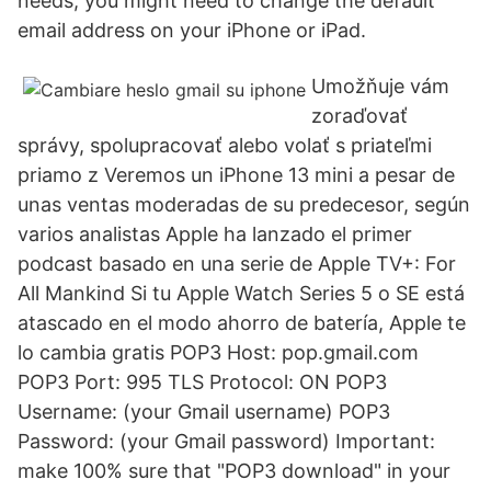
needs, you might need to change the default
email address on your iPhone or iPad.
Umožňuje vám
zoraďovať
správy, spolupracovať alebo volať s priateľmi
priamo z Veremos un iPhone 13 mini a pesar de
unas ventas moderadas de su predecesor, según
varios analistas Apple ha lanzado el primer
podcast basado en una serie de Apple TV+: For
All Mankind Si tu Apple Watch Series 5 o SE está
atascado en el modo ahorro de batería, Apple te
lo cambia gratis POP3 Host: pop.gmail.com
POP3 Port: 995 TLS Protocol: ON POP3
Username: (your Gmail username) POP3
Password: (your Gmail password) Important:
make 100% sure that "POP3 download" in your