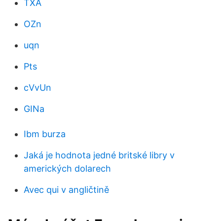
TXA
OZn
uqn
Pts
cVvUn
GINa
Ibm burza
Jaká je hodnota jedné britské libry v
amerických dolarech
Avec qui v angličtině