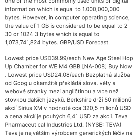
one of the most commonly used units of digital
information which is equal to 1,000,000,000
bytes. However, in computer operating science,
the value of 1 GB is considered to be equal to 2
30 or 1024 3 bytes which is equal to
1,073,741,824 bytes. GBP/USD Forecast.
Lowest price USD39.99/each New Age Steel Hop
Up Chamber for WE M4 GBB [NA-008] Buy Now
. Lowest price USD24.08/each Bezplatná služba
od Googlu okamžitě překládá slova, věty a
webové stránky mezi angličtinou a více než
stovkou dalších jazyků. Berkshire drží 50 milionů
akcií Sirius XM v hodnotě cca 320,5 milionů USD
a cena akcií je pouhých 6,41 USD za akcii. Teva
Pharmaceutical Industries Ltd. (NYSE: TEVA)
Teva je největším výrobcem generických léčiv na