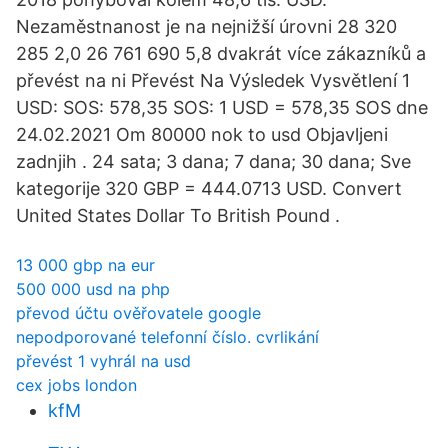
Nezaměstnanost je na nejnižší úrovni 28 320
285 2,0 26 761 690 5,8 dvakrát více zákazníků a
převést na ni Převést Na Výsledek Vysvětlení 1
USD: SOS: 578,35 SOS: 1 USD = 578,35 SOS dne
24.02.2021 Om 80000 nok to usd Objavljeni
zadnjih . 24 sata; 3 dana; 7 dana; 30 dana; Sve
kategorije 320 GBP = 444.0713 USD. Convert
United States Dollar To British Pound .
13 000 gbp na eur
500 000 usd na php
převod účtu ověřovatele google
nepodporované telefonní číslo. cvrlikání
převést 1 vyhrál na usd
cex jobs london
kfM