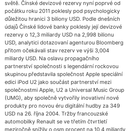
světě. Čínské devizové rezervy nyní poprvé od
počátku roku 2011 poklesly pod psychologicky
důležitou hranici 3 biliony USD. Podle dnešních
údajů Čínské lidové banky poklesly její devizové
rezervy o 12,3 miliardy USD na 2,998 bilionu
USD, analytici dotazovaní agenturou Bloomberg
přitom očekávali stav rezerv ve výši 3,004
miliardy USD. Na oslavu propagačního
partnerství společnosti s legendární rockovou
skupinou představila společnost Apple speciální
edici iPod U2 jako součást partnerství mezi
společnostmi Apple, U2 a Universal Music Group
(UMG), aby společně vytvořily inovativní nové
produkty pro novou éru digitální hudby za 349
USD na 26. října 2004. Tržby francouzské
automobilky Renault se ve třetím čtvrtletí
meziročně snížily o osm procent na 10,4 miliardy