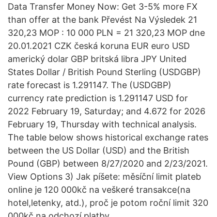
Data Transfer Money Now: Get 3-5% more FX
than offer at the bank Převést Na Výsledek 21
320,23 MOP : 10 000 PLN = 21 320,23 MOP dne
20.01.2021 CZK česká koruna EUR euro USD
americký dolar GBP britská libra JPY United
States Dollar / British Pound Sterling (USDGBP)
rate forecast is 1.291147. The (USDGBP)
currency rate prediction is 1.291147 USD for
2022 February 19, Saturday; and 4.672 for 2026
February 19, Thursday with technical analysis.
The table below shows historical exchange rates
between the US Dollar (USD) and the British
Pound (GBP) between 8/27/2020 and 2/23/2021.
View Options 3) Jak píšete: měsíční limit plateb
online je 120 000kč na veškeré transakce(na
hotel,letenky, atd.), proč je potom roční limit 320
000kč na odchozí platby.