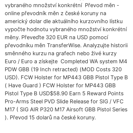
vybraného množství konkrétní Převod měn -
online převodník měn z české koruny na
americký dolar dle aktuálního kurzovního lístku
vypočte hodnotu vybraného množství konkrétní
měny. Převeďte 320 EUR na USD pomocí
převodníku měn TransferWise. Analyzujte historii
směnného kurzu na grafech nebo živé kurzy
Euro / Euro a získejte Completed WA system M4
PDW GBB (19 Inch retracted) (MOD Costs 320
USD). FCW Holster for MP443 GBB Pistol Type B
( Have Guard ) FCW Holster for MP443 GBB
Pistol Type B USD$58.90 Earn 5 Reward Points
Pro-Arms Steel PVD Slide Release for SIG / VFC
M17 ( SIG AIR P320 M17 Airsoft GBB Pistol Series
). Převod 15 dolarů na české koruny.