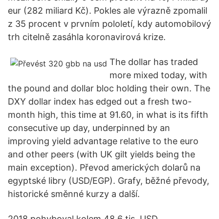
eur (282 miliard Kč). Pokles ale výrazně zpomalil
z 35 procent v prvním pololetí, kdy automobilový
trh citelně zasáhla koronavirová krize.
The dollar has traded
more mixed today, with
the pound and dollar bloc holding their own. The
DXY dollar index has edged out a fresh two-
month high, this time at 91.60, in what is its fifth
consecutive up day, underpinned by an
improving yield advantage relative to the euro
and other peers (with UK gilt yields being the
main exception). Převod amerických dolarů na
egyptské libry (USD/EGP). Grafy, běžné převody,
historické směnné kurzy a další.
2018 pohyboval kolem 48,6 tis. USD.