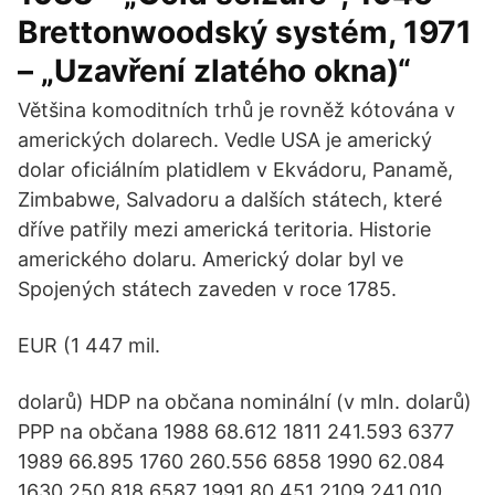
Brettonwoodský systém, 1971
– „Uzavření zlatého okna)“
Většina komoditních trhů je rovněž kótována v
amerických dolarech. Vedle USA je americký
dolar oficiálním platidlem v Ekvádoru, Panamě,
Zimbabwe, Salvadoru a dalších státech, které
dříve patřily mezi americká teritoria. Historie
amerického dolaru. Americký dolar byl ve
Spojených státech zaveden v roce 1785.
EUR (1 447 mil.
dolarů) HDP na občana nominální (v mln. dolarů)
PPP na občana 1988 68.612 1811 241.593 6377
1989 66.895 1760 260.556 6858 1990 62.084
1630 250.818 6587 1991 80.451 2109 241.010