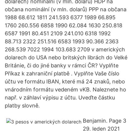
dolarech) nominální (v mln. dolarů) HDP na
občana nominální (v mln. dolarů) PPP na občana
1988 68.612 1811 241.593 6377 1989 66.895
1760 260.556 6858 1990 62.084 1630 250.818
6587 1991 80.451 2109 241.010 6318 1992
88.713 2322 251.516 6583 1993 90.366 2363
268.539 7022 1994 103.683 2709 v amerických
dolarech do USA nebo britských librách do Velké
Británie, či do jiné banky v rámci ČR? Vyplňte
Příkaz k zahraniční platbě . Vyplňte Vaše číslo
účtu ve formátu IBAN, které má 24 znaků, nebo
vnárodním formátu vedeném vKB. Naleznete ho
např. v záhlaví výpisu z účtu. Uveďte částku
platby slovně.
Benjamin. Page 3
29. leden 2021