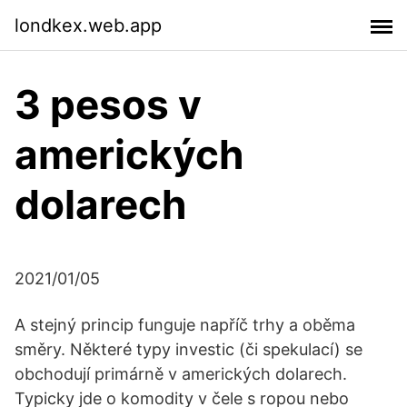
londkex.web.app
3 pesos v
amerických
dolarech
2021/01/05
A stejný princip funguje napříč trhy a oběma
směry. Některé typy investic (či spekulací) se
obchodují primárně v amerických dolarech.
Typicky jde o komodity v čele s ropou nebo