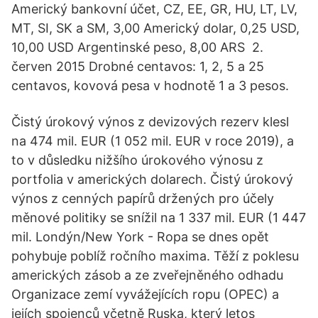
Americký bankovní účet, CZ, EE, GR, HU, LT, LV,
MT, SI, SK a SM, 3,00 Americký dolar, 0,25 USD,
10,00 USD Argentinské peso, 8,00 ARS 2.
červen 2015 Drobné centavos: 1, 2, 5 a 25
centavos, kovová pesa v hodnotě 1 a 3 pesos.
Čistý úrokový výnos z devizových rezerv klesl
na 474 mil. EUR (1 052 mil. EUR v roce 2019), a
to v důsledku nižšího úrokového výnosu z
portfolia v amerických dolarech. Čistý úrokový
výnos z cenných papírů držených pro účely
měnové politiky se snížil na 1 337 mil. EUR (1 447
mil. Londýn/New York - Ropa se dnes opět
pohybuje poblíž ročního maxima. Těží z poklesu
amerických zásob a ze zveřejněného odhadu
Organizace zemí vyvážejících ropu (OPEC) a
jejích spojenců včetně Ruska, který letos