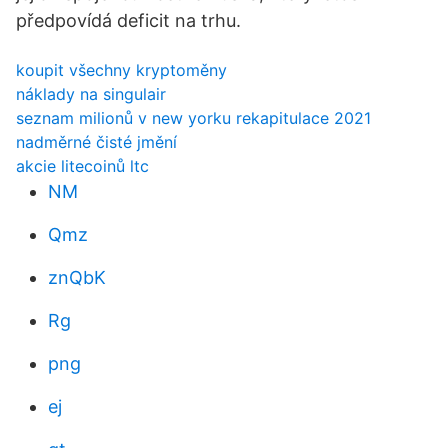
předpovídá deficit na trhu.
koupit všechny kryptoměny
náklady na singulair
seznam milionů v new yorku rekapitulace 2021
nadměrné čisté jmění
akcie litecoinů ltc
NM
Qmz
znQbK
Rg
png
ej