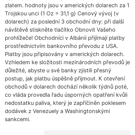
zlatem. hodnoty jsou v amerických dolarech za 1
Trojskou unci (1 Oz = 31,1 g) Cenový vývoj (v
dolarech) za poslední 3 obchodní dny: při další
návštěvě stiskněte tlačítko Obnovit Vašeho
prohlížeče! Obchodníci v Albánii přijímají platby
prostřednictvím bankovního převodu z USA.
Platby jsou připisovány v amerických dolarech.
Vzhledem ke složitosti mezinárodních převodů je
důležité, abyste u své banky zjistili přesný
postup, jak platbu úspěšně přijmout. K otevření
obchodů v dolarech dochází několik týdnů poté,
co vláda provedla řadu úsporných opatření kvůli
nedostatku paliva, který je zapříčiněn poklesem
dodávek z Venezuely a Washingtonskými
sankcemi.