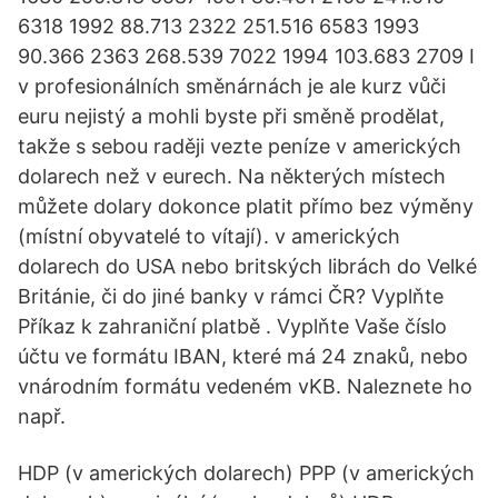
6318 1992 88.713 2322 251.516 6583 1993
90.366 2363 268.539 7022 1994 103.683 2709 I
v profesionálních směnárnách je ale kurz vůči
euru nejistý a mohli byste při směně prodělat,
takže s sebou raději vezte peníze v amerických
dolarech než v eurech. Na některých místech
můžete dolary dokonce platit přímo bez výměny
(místní obyvatelé to vítají). v amerických
dolarech do USA nebo britských librách do Velké
Británie, či do jiné banky v rámci ČR? Vyplňte
Příkaz k zahraniční platbě . Vyplňte Vaše číslo
účtu ve formátu IBAN, které má 24 znaků, nebo
vnárodním formátu vedeném vKB. Naleznete ho
např.
HDP (v amerických dolarech) PPP (v amerických