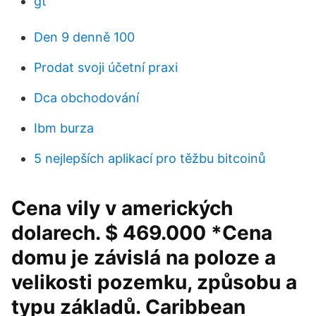
gt
Den 9 denně 100
Prodat svoji účetní praxi
Dca obchodování
Ibm burza
5 nejlepších aplikací pro těžbu bitcoinů
Cena vily v amerických
dolarech. $ 469.000 *Cena
domu je závislá na poloze a
velikosti pozemku, způsobu a
typu základů. Caribbean