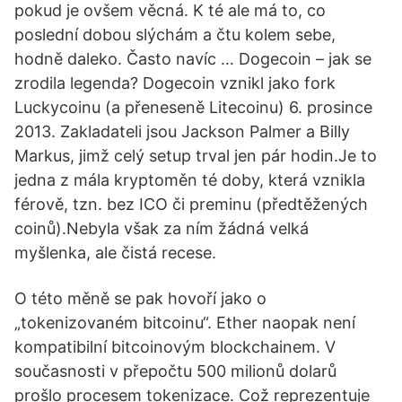
pokud je ovšem věcná. K té ale má to, co
poslední dobou slýchám a čtu kolem sebe,
hodně daleko. Často navíc … Dogecoin – jak se
zrodila legenda? Dogecoin vznikl jako fork
Luckycoinu (a přeneseně Litecoinu) 6. prosince
2013. Zakladateli jsou Jackson Palmer a Billy
Markus, jimž celý setup trval jen pár hodin.Je to
jedna z mála kryptoměn té doby, která vznikla
férově, tzn. bez ICO či preminu (předtěžených
coinů).Nebyla však za ním žádná velká
myšlenka, ale čistá recese.
O této měně se pak hovoří jako o
„tokenizovaném bitcoinu“. Ether naopak není
kompatibilní bitcoinovým blockchainem. V
současnosti v přepočtu 500 milionů dolarů
prošlo procesem tokenizace. Což reprezentuje