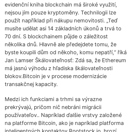
evidenční kniha blockchain má široké využití,
nejsou jím pouze kryptoměny. Technilogii lze
použít například při nákupu nemovitosti. „Teď
musíte udělat asi 14 základních úkonů a trvá to
70 dní. S blockchainem půjde o záležitost
několika dnů. Hlavně ale předejdete tomu, že
byste koupili dům od někoho, komu nepatří,“ říká
Jan Lamser Škálovateľnosť: Zdá sa, že Ethereum
má jasnú výhodu z hľadiska škálovateľnosti
blokov.Bitcoin je v procese modernizácie
transakčnej kapacity.
Medzi ich funkciami a trhmi sa výrazne
prekrývajú, pričom nič nebráni migrácii
používateľov.. Napríklad ďalšie vrstvy založené
na platforme Bitcoin, ako je napríklad platforma
inteligentných kontaktov Rootstock.io, hrozí